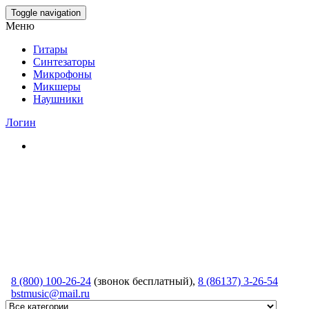
Skip
Toggle navigation
to
Меню
the
content
Гитары
Синтезаторы
Микрофоны
Микшеры
Наушники
Логин
8 (800) 100-26-24
(звонок бесплатный),
8 (86137) 3-26-54
bstmusic@mail.ru