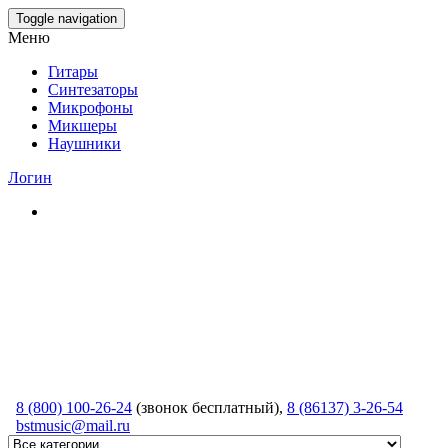
Skip
Toggle navigation
to
Меню
the
content
Гитары
Синтезаторы
Микрофоны
Микшеры
Наушники
Логин
8 (800) 100-26-24
(звонок бесплатный),
8 (86137) 3-26-54
bstmusic@mail.ru