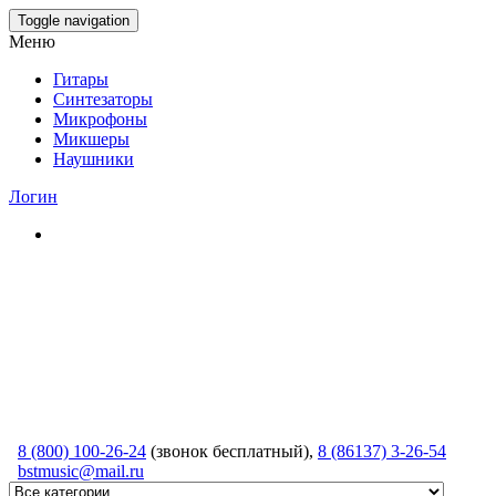
Skip
Toggle navigation
to
Меню
the
content
Гитары
Синтезаторы
Микрофоны
Микшеры
Наушники
Логин
8 (800) 100-26-24
(звонок бесплатный),
8 (86137) 3-26-54
bstmusic@mail.ru